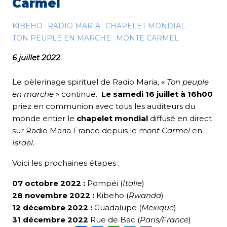
Carmel
KIBEHO
RADIO MARIA
CHAPELET MONDIAL
TON PEUPLE EN MARCHE
MONTE CARMEL
6 juillet 2022
Le pèlerinage spirituel de Radio Maria, «
Ton peuple
en marche
» continue.
Le samedi 16 juillet à 16h00
priez en communion avec tous les auditeurs du
monde entier le
chapelet mondial
diffusé en direct
sur Radio Maria France
depuis le m
ont Carmel
en
Israël.
Voici les prochaines étapes :
07 octobre 2022
:
Pompéi (
Italie
)
28 novembre 2022 :
Kibeho (
Rwanda
)
12 décembre 2022 :
Guadalupe (
Mexique
)
31 décembre 2022
Rue de Bac (
Paris/Franc
e
)