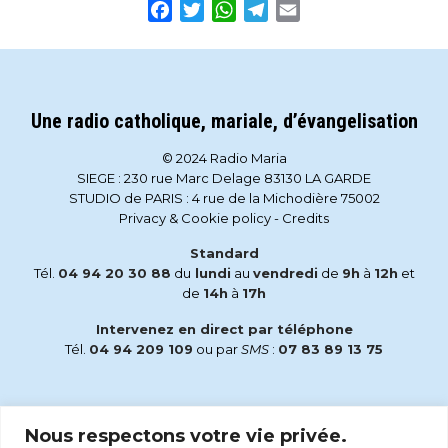
Facebook
Twitter
WhatsApp
Telegram
Email
Une radio catholique, mariale, d’évangelisation
© 2024 Radio Maria
SIEGE : 230 rue Marc Delage 83130 LA GARDE
STUDIO de PARIS : 4 rue de la Michodière 75002
Privacy & Cookie policy
-
Credits
Standard
Tél.
04 94 20 30 88
du
lundi
au
vendredi
de
9h
à
12h
et
de
14h
à
17h
Intervenez en direct par téléphone
Tél.
04 94 209 109
ou par
SMS
:
07 83 89 13 75
Email
Nous respectons votre vie privée.
accueil@radiomaria.fr