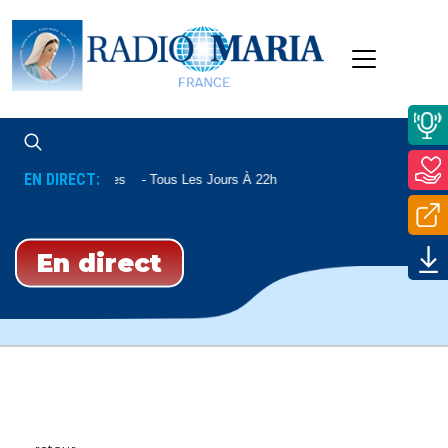
EN DIRECT:
Complies
Tous Les Jours À 22h
En direct