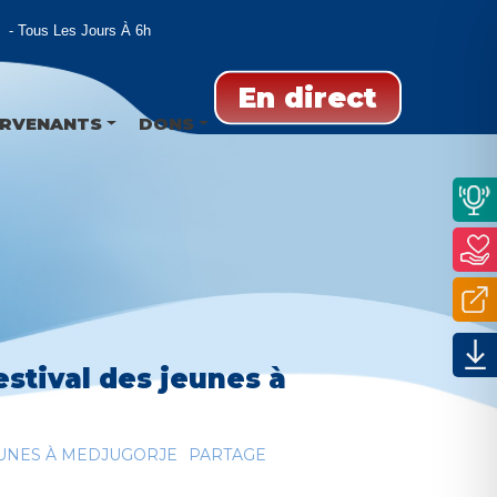
Tous Les Jours À 6h
En direct
ERVENANTS
DONS
stival des jeunes à
EUNES À MEDJUGORJE
PARTAGE