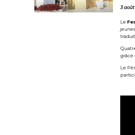
3 août
Le
Fes
jeunes
tradui
Quatre
grâce
Le Pè
partici