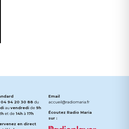
andard
Email
.
04 94 20 30 88
du
accueil@radiomaria.fr
di
au
vendredi
de
9h
Écoutez Radio Maria
2h
et de
14h
à
17h
sur :
tervenez en direct