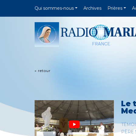
Qui sommes-nous
Archives
Prières
A
« retour
Le 
Med
TÉMO
PÈRE 