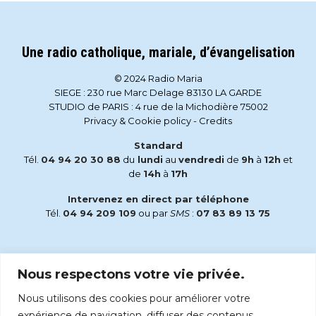
Une radio catholique, mariale, d’évangelisation
© 2024 Radio Maria
SIEGE : 230 rue Marc Delage 83130 LA GARDE
STUDIO de PARIS : 4 rue de la Michodière 75002
Privacy & Cookie policy
-
Credits
Standard
Tél.
04 94 20 30 88
du
lundi
au
vendredi
de
9h
à
12h
et
de
14h
à
17h
Intervenez en direct par téléphone
Tél.
04 94 209 109
ou par
SMS
:
07 83 89 13 75
Email
Nous respectons votre vie privée.
accueil@radiomaria.fr
Nous utilisons des cookies pour améliorer votre
Écoutez Radio Maria sur :
expérience de navigation, diffuser des contenus