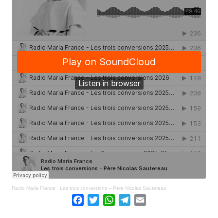
Radio Maria France
·
Les trois conversions – Père Nicolas Sautereau
Facebook
Twitter
WhatsApp
Telegram
Email