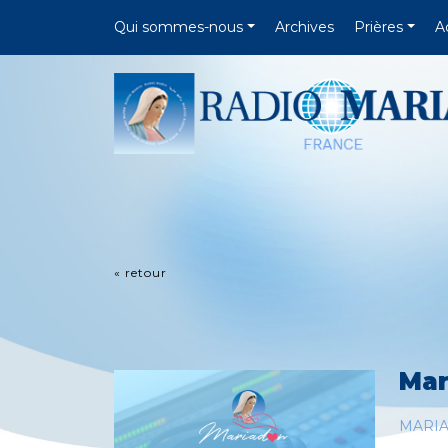
Qui sommes-nous
Archives
Prières
A
« retour
Mar
MARI