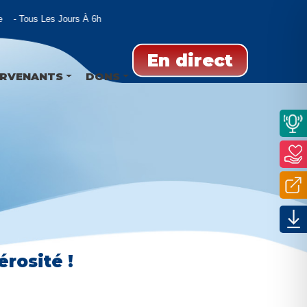
Tous Les Jours À 6h
En direct
ERVENANTS
DONS
rosité !