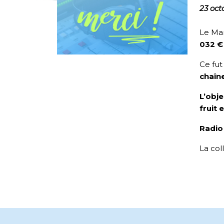
23 oct
Le Mar
032 €
Ce fut
chaîne
L’obje
fruit 
Radio 
La col