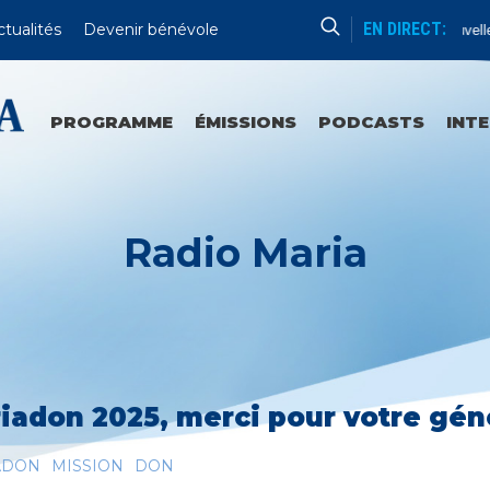
EN DIRECT:
ctualités
Devenir bénévole
Aube Nouvelle
PROGRAMME
ÉMISSIONS
PODCASTS
INT
Radio Maria
iadon 2025, merci pour votre géné
ADON
MISSION
DON