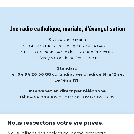
Une radio catholique, mariale, d’évangelisation
© 2024 Radio Maria
SIEGE : 230 rue Marc Delage 83130 LA GARDE
STUDIO de PARIS : 4 rue de la Michodière 75002
Privacy & Cookie policy
-
Credits
Standard
Tél.
04 94 20 30 88
du
lundi
au
vendredi
de
9h
à
12h
et
de
14h
à
17h
Intervenez en direct par téléphone
Tél.
04 94 209 109
ou par
SMS
:
07 83 89 13 75
Email
Nous respectons votre vie privée.
accueil@radiomaria.fr
Nous utilisons des cookies pour améliorer votre