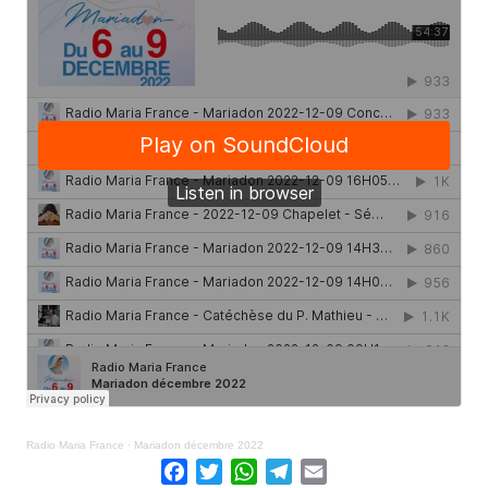
Radio Maria France
·
Mariadon décembre 2022
Facebook
Twitter
WhatsApp
Telegram
Email