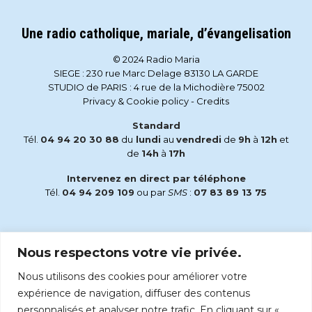
Une radio catholique, mariale, d’évangelisation
© 2024 Radio Maria
SIEGE : 230 rue Marc Delage 83130 LA GARDE
STUDIO de PARIS : 4 rue de la Michodière 75002
Privacy & Cookie policy
-
Credits
Standard
Tél.
04 94 20 30 88
du
lundi
au
vendredi
de
9h
à
12h
et
de
14h
à
17h
Intervenez en direct par téléphone
Tél.
04 94 209 109
ou par
SMS
:
07 83 89 13 75
Email
Nous respectons votre vie privée.
accueil@radiomaria.fr
Nous utilisons des cookies pour améliorer votre
Écoutez Radio Maria sur :
expérience de navigation, diffuser des contenus
personnalisés et analyser notre trafic. En cliquant sur «