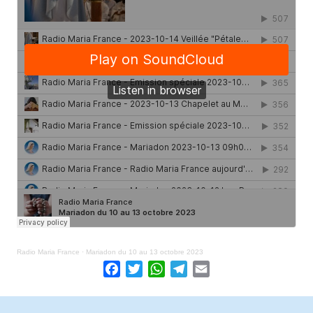
Radio Maria France
·
Mariadon du 10 au 13 octobre 2023
Facebook
Twitter
WhatsApp
Telegram
Email