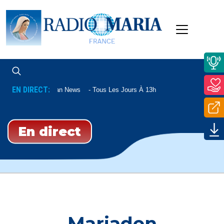
EN DIRECT:
Vatican News
Tous Les Jours À 13h
En direct
Mariadon