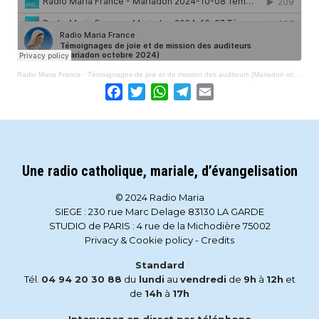
Radio Maria France
·
Témoignages de joie et de mission des auditeurs (Mariadon octobre 2024)
Facebook
Twitter
WhatsApp
Telegram
Email
Une radio catholique, mariale, d’évangelisation
© 2024 Radio Maria
SIEGE : 230 rue Marc Delage 83130 LA GARDE
STUDIO de PARIS : 4 rue de la Michodière 75002
Privacy & Cookie policy
-
Credits
Standard
Tél.
04 94 20 30 88
du
lundi
au
vendredi
de
9h
à
12h
et
de
14h
à
17h