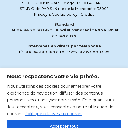
SIEGE : 230 rue Marc Delage 83130 LA GARDE
STUDIO de PARIS : 4 rue de la Michodière 75002
Privacy & Cookie policy
-
Credits
Standard
Tél.
04 94 20 30 88
du
lundi
au
vendredi
de
9h
à
12h
et
de
14h
à
17h
Intervenez en direct par téléphone
Tél.
04 94 209 109
ou par
SMS
:
07 83 89 13 75
Email
Nous respectons votre vie privée.
accueil@radiomaria.fr
Nous utilisons des cookies pour améliorer votre
Écoutez Radio Maria sur :
expérience de navigation, diffuser des contenus
personnalisés et analyser notre trafic. En cliquant sur «
Tout accepter », vous consentez à notre utilisation des
cookies.
Politique relative aux cookies
Accepter tout