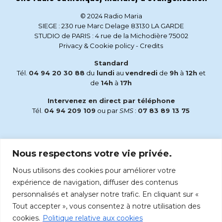
© 2024 Radio Maria
SIEGE : 230 rue Marc Delage 83130 LA GARDE
STUDIO de PARIS : 4 rue de la Michodière 75002
Privacy & Cookie policy
-
Credits
Standard
Tél.
04 94 20 30 88
du
lundi
au
vendredi
de
9h
à
12h
et
de
14h
à
17h
Intervenez en direct par téléphone
Tél.
04 94 209 109
ou par
SMS
:
07 83 89 13 75
Email
Nous respectons votre vie privée.
accueil@radiomaria.fr
Nous utilisons des cookies pour améliorer votre
Écoutez Radio Maria sur :
expérience de navigation, diffuser des contenus
personnalisés et analyser notre trafic. En cliquant sur «
Tout accepter », vous consentez à notre utilisation des
cookies.
Politique relative aux cookies