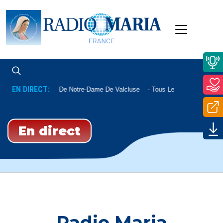
EN DIRECT:
Messe De Notre-Dame De Valcluse
Tous Les Vendredis À 11h
En direct
Radio Maria