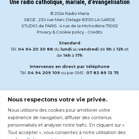
Une radio catholique, mariale, d’évangelisation
© 2024 Radio Maria
SIEGE : 230 rue Marc Delage 83130 LA GARDE
STUDIO de PARIS : 4 rue de la Michodière 75002
Privacy & Cookie policy
-
Credits
Standard
Tél.
04 94 20 30 88
du
lundi
au
vendredi
de
9h
à
12h
et
de
14h
à
17h
Intervenez en direct par téléphone
Tél.
04 94 209 109
ou par
SMS
:
07 83 89 13 75
Email
Nous respectons votre vie privée.
accueil@radiomaria.fr
Nous utilisons des cookies pour améliorer votre
Écoutez Radio Maria sur :
expérience de navigation, diffuser des contenus
personnalisés et analyser notre trafic. En cliquant sur «
Tout accepter », vous consentez à notre utilisation des