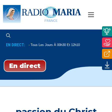
EN DIRECT:
Psaumes
Tous Les Jours À 00h30 Et 12h10
En direct
passion du Christ