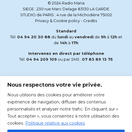
© 2024 Radio Maria
SIEGE : 230 rue Marc Delage 83130 LA GARDE
STUDIO de PARIS : 4 rue de la Michodière 75002
Privacy & Cookie policy
-
Credits
Standard
Tél.
04 94 20 30 88
du
lundi
au
vendredi
de
9h
à
12h
et
de
14h
à
17h
Intervenez en direct par téléphone
Tél.
04 94 209 109
ou par
SMS
:
07 83 89 13 75
Email
Nous respectons votre vie privée.
accueil@radiomaria.fr
Nous utilisons des cookies pour améliorer votre
Écoutez Radio Maria sur :
expérience de navigation, diffuser des contenus
personnalisés et analyser notre trafic. En cliquant sur «
Tout accepter », vous consentez à notre utilisation des
cookies.
Politique relative aux cookies