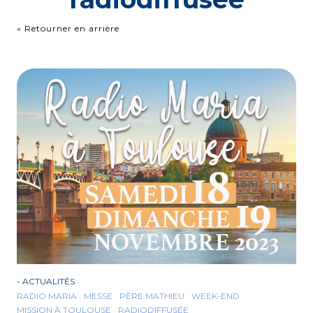
« Retourner en arrière
-
ACTUALITÉS
RADIO MARIA
MESSE
PÈRE MATHIEU
WEEK-END
MISSION À TOULOUSE
RADIODIFFUSÉE