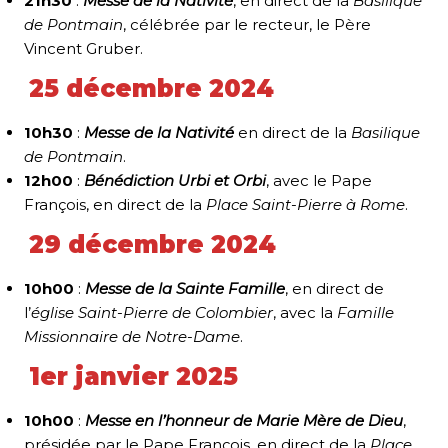
21h30
:
Messe de la Nativité
, en direct de la
Basilique
de Pontmain
, célébrée par le recteur, le Père
Vincent Gruber.
25 décembre 2024
10h30
:
Messe de la Nativité
en direct de la
Basilique
de Pontmain
.
12h00
:
Bénédiction Urbi et Orbi
, avec le Pape
François, en direct de la
Place Saint-Pierre à Rome
.
29 décembre 2024
10h00
:
Messe de la Sainte Famille
, en direct de
l’
église Saint-Pierre de Colombier
, avec la
Famille
Missionnaire de Notre-Dame
.
1er janvier 2025
10h00
:
Messe en l’honneur de Marie Mère de Dieu
,
présidée par le Pape François, en direct de la
Place