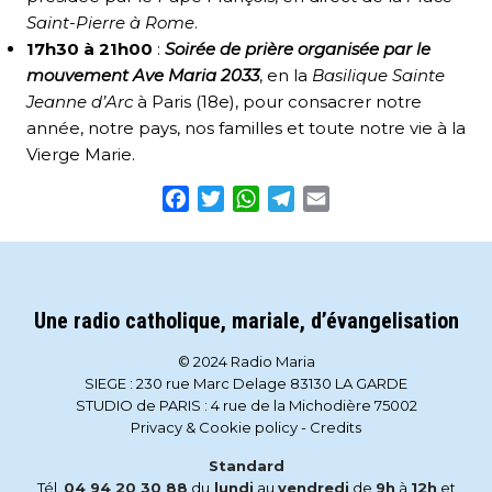
Saint-Pierre à Rome
.
17h30 à 21h00
:
Soirée de prière organisée par le
mouvement Ave Maria 2033
, en la
Basilique Sainte
Jeanne d’Arc
à Paris (18e), pour consacrer notre
année, notre pays, nos familles et toute notre vie à la
Vierge Marie.
Facebook
Twitter
WhatsApp
Telegram
Email
Une radio catholique, mariale, d’évangelisation
© 2024 Radio Maria
SIEGE : 230 rue Marc Delage 83130 LA GARDE
STUDIO de PARIS : 4 rue de la Michodière 75002
Privacy & Cookie policy
-
Credits
Standard
Tél.
04 94 20 30 88
du
lundi
au
vendredi
de
9h
à
12h
et