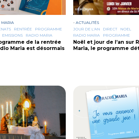
 MARIA
-
ACTUALITÉS
ENATS
RENTRÉE
PROGRAMME
JOUR DE L'AN
DIRECT
NOEL
EMISSIONS
RADIO MARIA
RADIO MARIA
PROGRAMME
ogramme de la rentrée
Noël et jour de l’an sur 
dio Maria est désormais
Maria, le programme dét