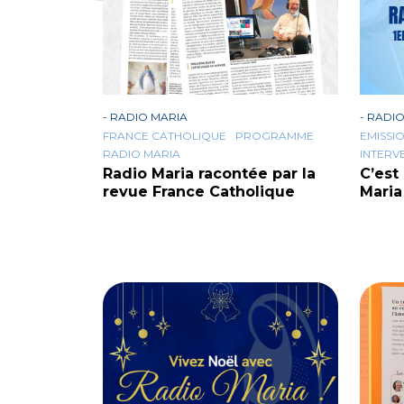
-
RADIO MARIA
-
RADIO
FRANCE CATHOLIQUE
PROGRAMME
EMISSI
RADIO MARIA
INTERV
Radio Maria racontée par la
C’est
revue France Catholique
Maria