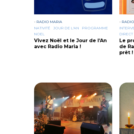
-
RADIO MARIA
-
RADIO
NATIVITÉ
JOUR DE L'AN
PROGRAMME
INTERV
NOEL
DIRECT
Vivez Noël et le Jour de l’An
Le pr
avec Radio Maria !
de Ra
prêt !