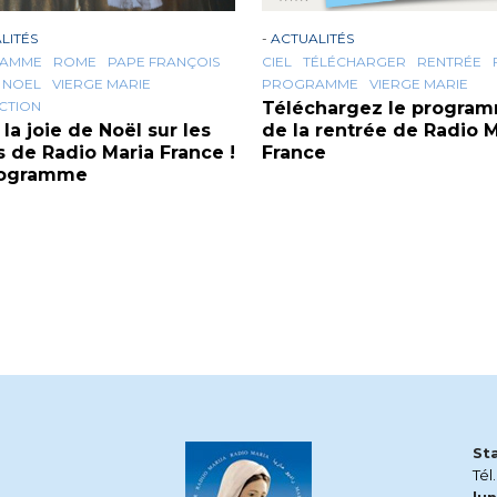
LITÉS
-
ACTUALITÉS
AMME
ROME
PAPE FRANÇOIS
CIEL
TÉLÉCHARGER
RENTRÉE
NOEL
VIERGE MARIE
PROGRAMME
VIERGE MARIE
CTION
Téléchargez le progra
 la joie de Noël sur les
de la rentrée de Radio M
 de Radio Maria France !
France
rogramme
St
Tél