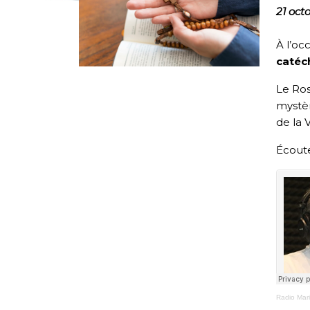
21 oct
À l’oc
catéch
Le Ros
mystèr
de la 
Écoute
Radio Mar