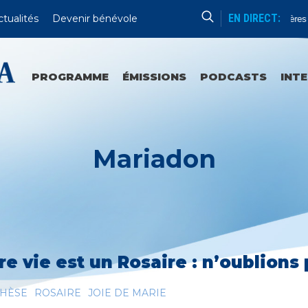
EN DIRECT:
ctualités
Devenir bénévole
Chapelet (Mystères 
PROGRAMME
ÉMISSIONS
PODCASTS
INT
Mariadon
re vie est un Rosaire : n’oublions 
CHÈSE
ROSAIRE
JOIE DE MARIE