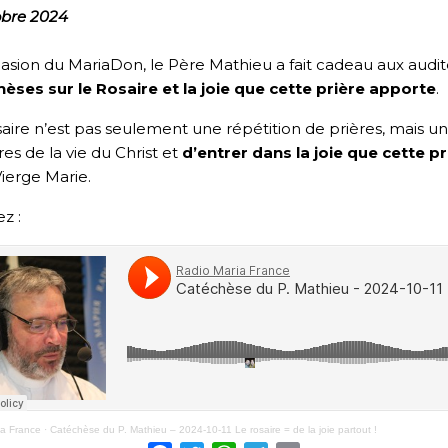
obre 2024
casion du MariaDon, le Père Mathieu a fait cadeau aux audit
èses sur le Rosaire et la joie que cette prière apporte
.
aire n’est pas seulement une répétition de prières, mais u
es de la vie du Christ et
d’entrer dans la joie que cette pr
Vierge Marie.
z :
ia France
·
Catéchèse du P. Mathieu – 2024-10-11 Le rosaire = de la joie partout !