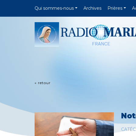
Qui sommes-nous
Archives
Prières
A
« retour
Not
CATÉ