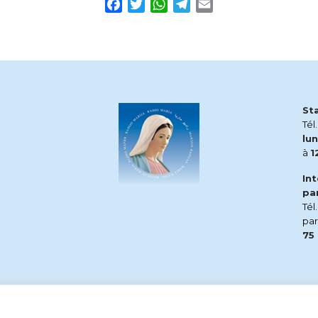
Facebook
Twitter
WhatsApp
Telegram
Email
St
Tél
lun
à
1
In
pa
Tél
pa
75