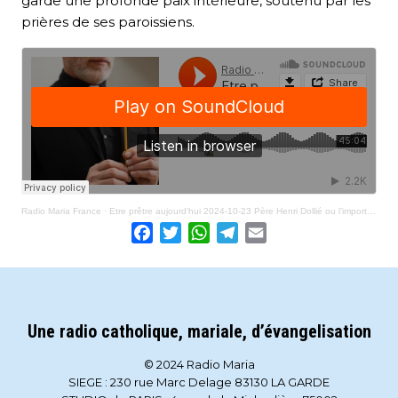
garde une profonde paix intérieure, soutenu par les
prières de ses paroissiens.
Radio Maria France
·
Etre prêtre aujourd'hui 2024-10-23 Père Henri Dollié ou l’importance de l’éducation des jeunes
Facebook
Twitter
WhatsApp
Telegram
Email
Une radio catholique, mariale, d’évangelisation
© 2024 Radio Maria
SIEGE : 230 rue Marc Delage 83130 LA GARDE