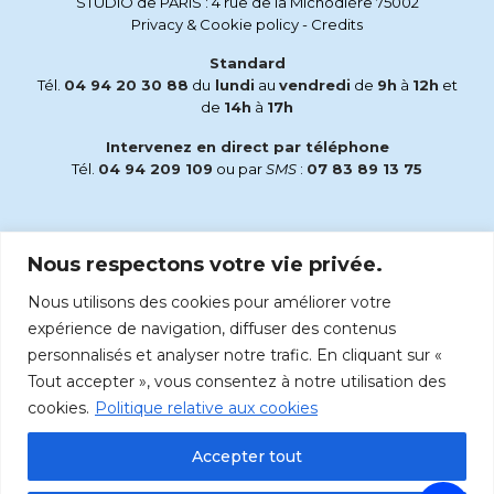
STUDIO de PARIS : 4 rue de la Michodière 75002
Privacy & Cookie policy
-
Credits
Standard
Tél.
04 94 20 30 88
du
lundi
au
vendredi
de
9h
à
12h
et
de
14h
à
17h
Intervenez en direct par téléphone
Tél.
04 94 209 109
ou par
SMS
:
07 83 89 13 75
Email
Nous respectons votre vie privée.
accueil@radiomaria.fr
Nous utilisons des cookies pour améliorer votre
Écoutez Radio Maria sur :
expérience de navigation, diffuser des contenus
personnalisés et analyser notre trafic. En cliquant sur «
Tout accepter », vous consentez à notre utilisation des
cookies.
Politique relative aux cookies
Accepter tout