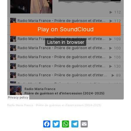
Radio Maria France
·
Prière de guérison et d'intercession (2024-2025)
Facebook
Twitter
WhatsApp
Telegram
Email