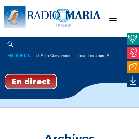
EN DIRECT:
Appel À La Conversion
Tous Les Jours À 22h20
En direct
Archives