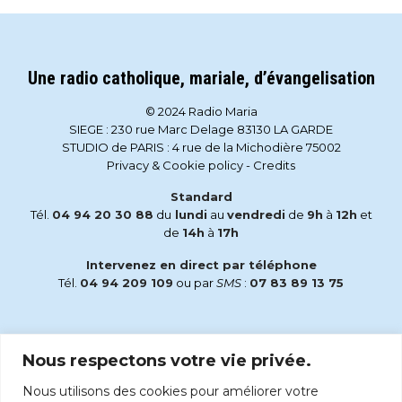
Une radio catholique, mariale, d’évangelisation
© 2024 Radio Maria
SIEGE : 230 rue Marc Delage 83130 LA GARDE
STUDIO de PARIS : 4 rue de la Michodière 75002
Privacy & Cookie policy
-
Credits
Standard
Tél.
04 94 20 30 88
du
lundi
au
vendredi
de
9h
à
12h
et
de
14h
à
17h
Intervenez en direct par téléphone
Tél.
04 94 209 109
ou par
SMS
:
07 83 89 13 75
Email
Nous respectons votre vie privée.
accueil@radiomaria.fr
Nous utilisons des cookies pour améliorer votre
Écoutez Radio Maria sur :