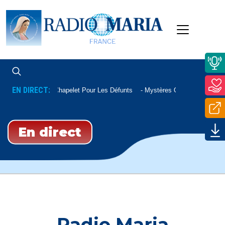
EN DIRECT:
Chapelet Pour Les Défunts
Mystères Glorieux
En direct
Radio Maria