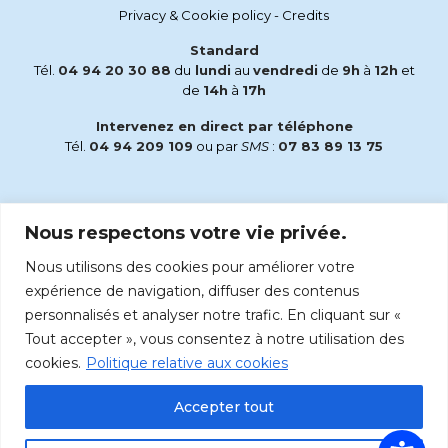
Privacy & Cookie policy
-
Credits
Standard
Tél.
04 94 20 30 88
du
lundi
au
vendredi
de
9h
à
12h
et
de
14h
à
17h
Intervenez en direct par téléphone
Tél.
04 94 209 109
ou par
SMS
:
07 83 89 13 75
Email
Nous respectons votre vie privée.
accueil@radiomaria.fr
Nous utilisons des cookies pour améliorer votre
Écoutez Radio Maria sur :
expérience de navigation, diffuser des contenus
personnalisés et analyser notre trafic. En cliquant sur «
Tout accepter », vous consentez à notre utilisation des
cookies.
Politique relative aux cookies
Accepter tout