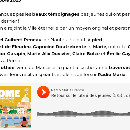
obre 2025
nquez pas les
beaux témoignages
des jeunes qui ont par
 dernier !
 a rejoint la Ville éternelle par un moyen original et person
l Guibert-Peneau
, de Nantes, est parti
à pied
;
t de Fleurieu
,
Capucine Doutrebente
et
Marie
, ont relié
ior Garapin
,
Marie-Alix Duvivier
,
Claire Bolze
et
Émilie Ca
s à Rome ;
mothée
, venu de Marseille, a quant à lui choisi une
traversé
vez leurs récits inspirants et pleins de foi sur
Radio Maria
.