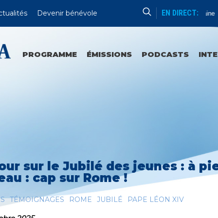
EN DIRECT:
ctualités
Devenir bénévole
Formation Humaine
PROGRAMME
ÉMISSIONS
PODCASTS
INT
our sur le Jubilé des jeunes : à pi
eau : cap sur Rome !
ES
TÉMOIGNAGES
ROME
JUBILÉ
PAPE LÉON XIV