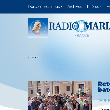
Qui sommes-nous
Archives
Prières
A
« retour
Ret
bat
JEUN