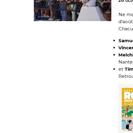
28 oct
Ne ma
d’août
Chacun
Samue
Vincen
Melch
Nante
et
Ti
Retrou