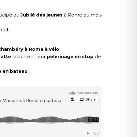
ticipé au
Jubilé des jeunes
à Rome au mois
nel :
Chambéry à Rome à vélo
;
yatte
racontent leur
pèlerinage en stop
de
e en bateau
!