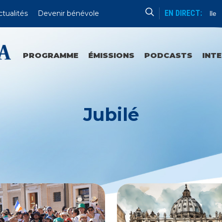
EN DIRECT:
ctualités
Devenir bénévole
Aube Nouvelle
PROGRAMME
ÉMISSIONS
PODCASTS
INT
Jubilé