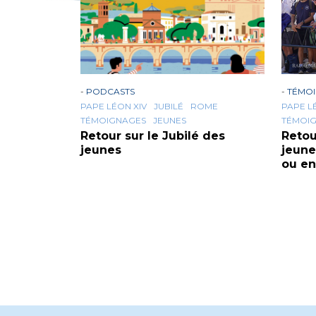
-
PODCASTS
-
TÉMO
PAPE LÉON XIV
JUBILÉ
ROME
PAPE L
TÉMOIGNAGES
JEUNES
TÉMOI
Retour sur le Jubilé des
Retou
jeunes
jeunes
ou en