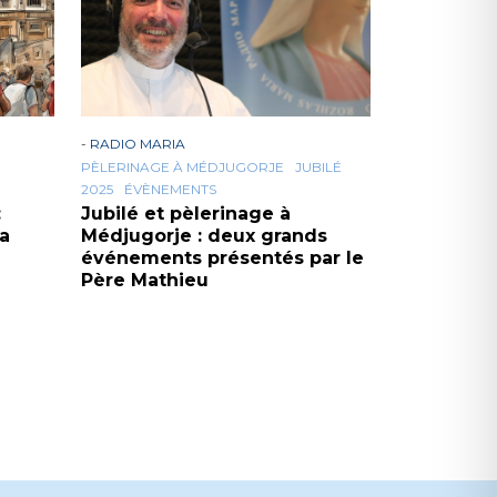
-
RADIO MARIA
PÈLERINAGE À MÉDJUGORJE
JUBILÉ
2025
ÉVÈNEMENTS
:
Jubilé et pèlerinage à
la
Médjugorje : deux grands
événements présentés par le
Père Mathieu