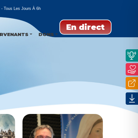
Tous Les Jours À 6h
En direct
ERVENANTS
DONS