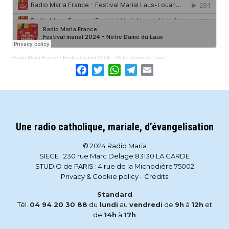
Radio Maria France
·
Festival marial 2024 – Notre Dame du Laus
Facebook
Twitter
WhatsApp
Telegram
Email
Une radio catholique, mariale, d’évangelisation
© 2024 Radio Maria
SIEGE : 230 rue Marc Delage 83130 LA GARDE
STUDIO de PARIS : 4 rue de la Michodière 75002
Privacy & Cookie policy
-
Credits
Standard
Tél.
04 94 20 30 88
du
lundi
au
vendredi
de
9h
à
12h
et
de
14h
à
17h