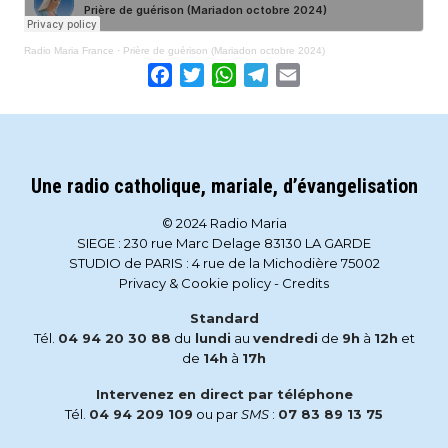
Radio Maria France
·
Prière de guérison (Mariadon octobre 2024)
Facebook
Twitter
WhatsApp
Telegram
Email
Une radio catholique, mariale, d’évangelisation
© 2024 Radio Maria
SIEGE : 230 rue Marc Delage 83130 LA GARDE
STUDIO de PARIS : 4 rue de la Michodière 75002
Privacy & Cookie policy
-
Credits
Standard
Tél.
04 94 20 30 88
du
lundi
au
vendredi
de
9h
à
12h
et
de
14h
à
17h
Intervenez en direct par téléphone
Tél.
04 94 209 109
ou par
SMS
:
07 83 89 13 75