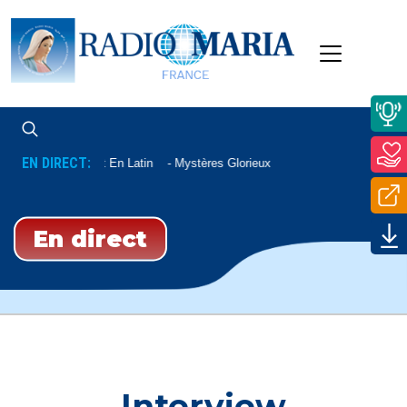
EN DIRECT:
Chapelet En Latin
Mystères Glorieux
En direct
Interview