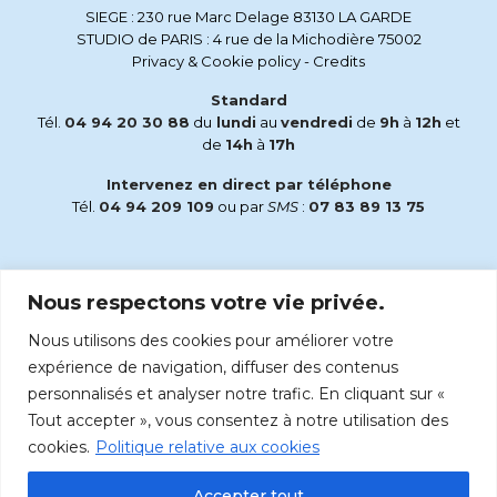
SIEGE : 230 rue Marc Delage 83130 LA GARDE
STUDIO de PARIS : 4 rue de la Michodière 75002
Privacy & Cookie policy
-
Credits
Standard
Tél.
04 94 20 30 88
du
lundi
au
vendredi
de
9h
à
12h
et
de
14h
à
17h
Intervenez en direct par téléphone
Tél.
04 94 209 109
ou par
SMS
:
07 83 89 13 75
Email
Nous respectons votre vie privée.
accueil@radiomaria.fr
Nous utilisons des cookies pour améliorer votre
Écoutez Radio Maria sur :
expérience de navigation, diffuser des contenus
personnalisés et analyser notre trafic. En cliquant sur «
Tout accepter », vous consentez à notre utilisation des
cookies.
Politique relative aux cookies
Accepter tout