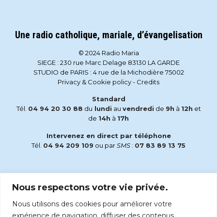
Une radio catholique, mariale, d’évangelisation
© 2024 Radio Maria
SIEGE : 230 rue Marc Delage 83130 LA GARDE
STUDIO de PARIS : 4 rue de la Michodière 75002
Privacy & Cookie policy
-
Credits
Standard
Tél.
04 94 20 30 88
du
lundi
au
vendredi
de
9h
à
12h
et
de
14h
à
17h
Intervenez en direct par téléphone
Tél.
04 94 209 109
ou par
SMS
:
07 83 89 13 75
Email
Nous respectons votre vie privée.
accueil@radiomaria.fr
Nous utilisons des cookies pour améliorer votre
Écoutez Radio Maria sur :
expérience de navigation, diffuser des contenus