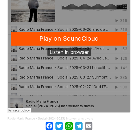
Radio Maria France
·
Social (2024-2025) Intervenants divers
Facebook
Twitter
WhatsApp
Telegram
Email