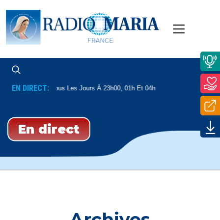
EN DIRECT:
nseignement
Tous Les Jours À 23h00, 01h Et 04h
En direct
Archives