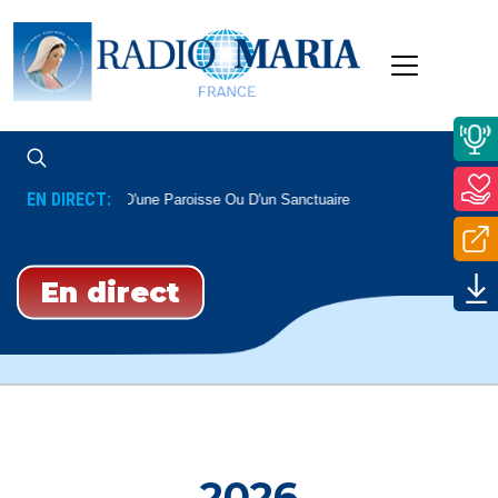
EN DIRECT:
sse En Direct
D'une Paroisse Ou D'un Sanctuaire
En direct
2026