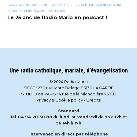
CANCAO NOVA
JOIE
WEEK-END
25 ANS DE RADIO MARIA
MÈRE DU DIVIN AMOUR
NDML
Le 25 ans de Radio Maria en podcast !
Une radio catholique, mariale, d’évangelisation
© 2024 Radio Maria
SIEGE : 230 rue Marc Delage 83130 LA GARDE
STUDIO de PARIS : 4 rue de la Michodière 75002
Privacy & Cookie policy
-
Credits
Standard
Tél.
04 94 20 30 88
du
lundi
au
vendredi
de
9h
à
12h
et
de
14h
à
17h
Intervenez en direct par téléphone