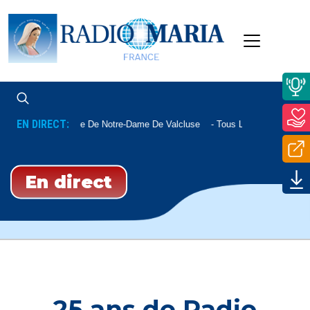
EN DIRECT:
Messe De Notre-Dame De Valcluse
Tous Les Vendredis À 
En direct
25 ans de Radio