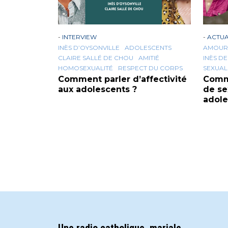
-
INTERVIEW
-
ACTUA
INÈS D’OYSONVILLE
ADOLESCENTS
AMOUR
CLAIRE SALLÉ DE CHOU
AMITIÉ
INÈS D
HOMOSEXUALITÉ
RESPECT DU CORPS
SEXUAL
Comment parler d’affectivité
Comme
aux adolescents ?
de se
adole
Une radio catholique, mariale,