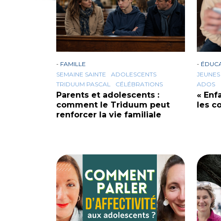
-
FAMILLE
-
ÉDUC
SEMAINE SAINTE
ADOLESCENTS
JEUNES
TRIDUUM PASCAL
CÉLÉBRATIONS
ADOS
Parents et adolescents :
« Enf
comment le Triduum peut
les c
renforcer la vie familiale