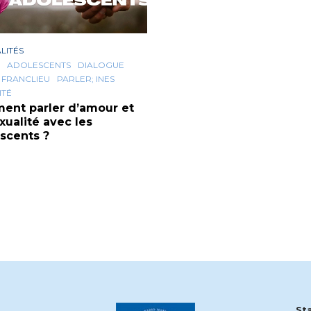
LITÉS
ADOLESCENTS
DIALOGUE
E FRANCLIEU
PARLER; INES
ITÉ
nt parler d’amour et
xualité avec les
scents ?
St