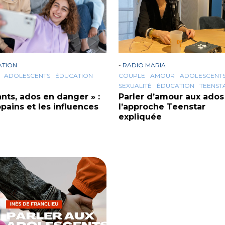
ATION
-
RADIO MARIA
ADOLESCENTS
ÉDUCATION
COUPLE
AMOUR
ADOLESCENT
SEXUALITÉ
ÉDUCATION
TEENST
ants, ados en danger » :
Parler d’amour aux ados 
opains et les influences
l’approche Teenstar
expliquée