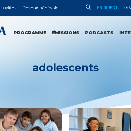
EN DIRECT:
ctualités
Devenir bénévole
Catéchèse De Mgr David Maca
PROGRAMME
ÉMISSIONS
PODCASTS
INT
adolescents