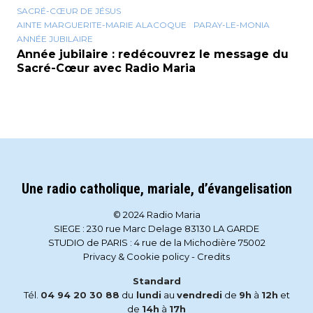
SACRÉ-CŒUR DE JÉSUS
AINTE MARGUERITE-MARIE ALACOQUE
PARAY-LE-MONIA
ANNÉE JUBILAIRE
Année jubilaire : redécouvrez le message du
Sacré-Cœur avec Radio Maria
Une radio catholique, mariale, d’évangelisation
© 2024 Radio Maria
SIEGE : 230 rue Marc Delage 83130 LA GARDE
STUDIO de PARIS : 4 rue de la Michodière 75002
Privacy & Cookie policy
-
Credits
Standard
Tél.
04 94 20 30 88
du
lundi
au
vendredi
de
9h
à
12h
et
de
14h
à
17h