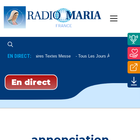
EN DIRECT:
Commentaires Textes Messe
Tous Les Jours À 07h45 Et Le Sam
En direct
annonciation