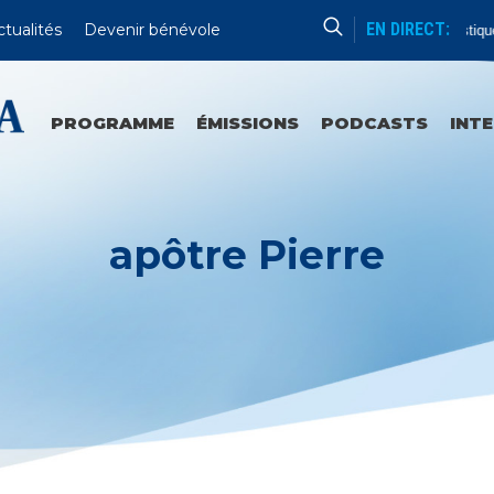
EN DIRECT:
ctualités
Devenir bénévole
Lecture Patristique
PROGRAMME
ÉMISSIONS
PODCASTS
INT
apôtre Pierre