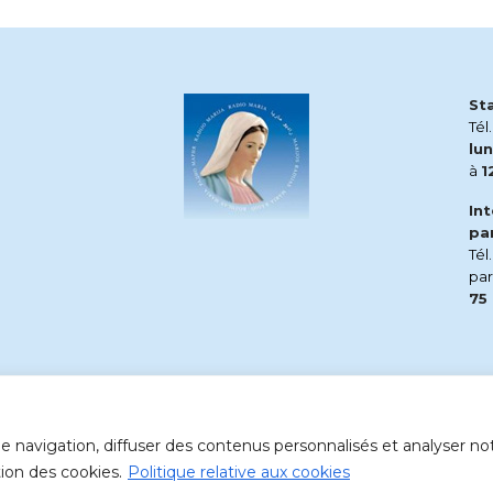
St
Tél
lun
à
1
In
pa
Tél
pa
75
 navigation, diffuser des contenus personnalisés et analyser notr
tion des cookies.
Politique relative aux cookies