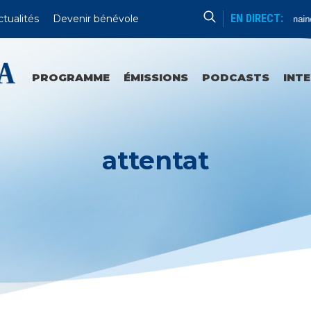
EN DIRECT:
ctualités
Devenir bénévole
Formation Humaine
PROGRAMME
ÉMISSIONS
PODCASTS
INT
attentat