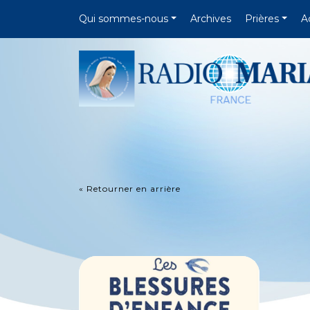
Qui sommes-nous
Archives
Prières
A
« Retourner en arrière