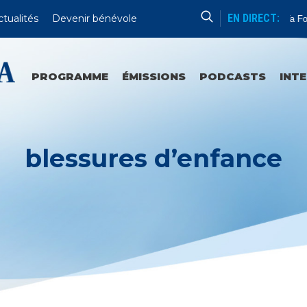
EN DIRECT:
ctualités
Devenir bénévole
Approfondis Ta Foi
PROGRAMME
ÉMISSIONS
PODCASTS
INT
blessures d’enfance