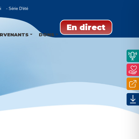
Série D'été
En direct
ERVENANTS
DONS