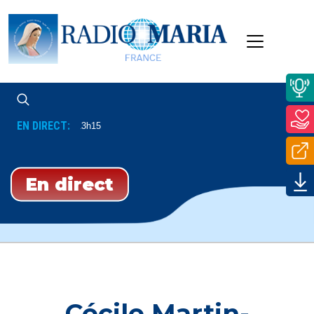
EN DIRECT:
edi Et Vendredi À 13h15
En direct
Cécile Martin-