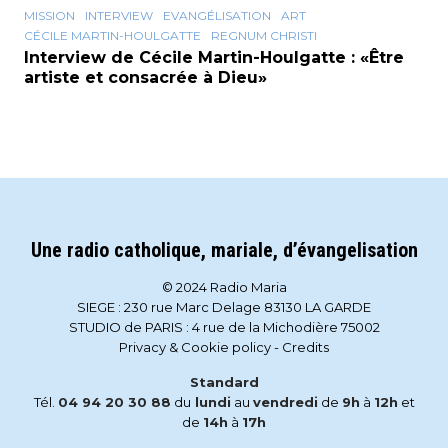
MISSION
INTERVIEW
EVANGÉLISATION
ART
CÉCILE MARTIN-HOULGATTE
REGNUM CHRISTI
Interview de Cécile Martin-Houlgatte : «Être
artiste et consacrée à Dieu»
Une radio catholique, mariale, d’évangelisation
© 2024 Radio Maria
SIEGE : 230 rue Marc Delage 83130 LA GARDE
STUDIO de PARIS : 4 rue de la Michodière 75002
Privacy & Cookie policy
-
Credits
Standard
Tél.
04 94 20 30 88
du
lundi
au
vendredi
de
9h
à
12h
et
de
14h
à
17h