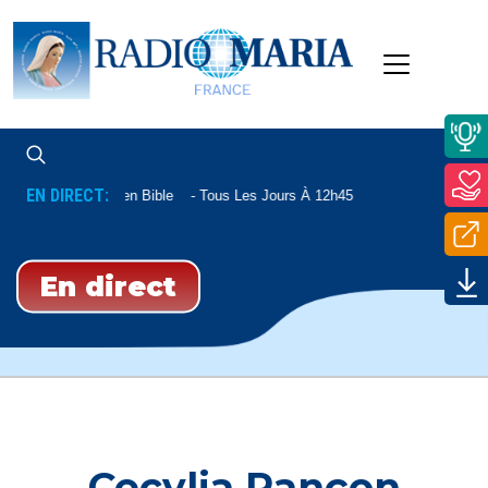
EN DIRECT:
Open Bible
Tous Les Jours À 12h45
En direct
Cecylia Rançon