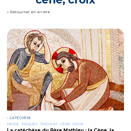
« Retourner en arrière
-
CATÉCHÈSE
MESSE
PÂQUES
TRIDUUM
CÈNE; CROIX
La catéchèse du Père Mathieu : la Cène, la