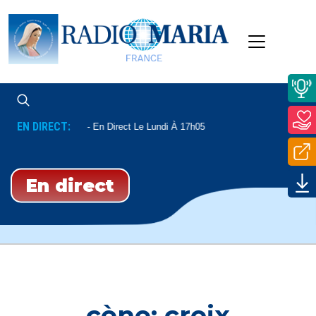
EN DIRECT:
 Et Communautés
En Direct Le Lundi À 17h05
En direct
cène; croix