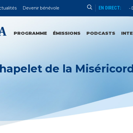
EN DIRECT:
ctualités
Devenir bénévole
Catéchèse Du Père Mathieu
Du 
PROGRAMME
ÉMISSIONS
PODCASTS
INT
hapelet de la Miséricor