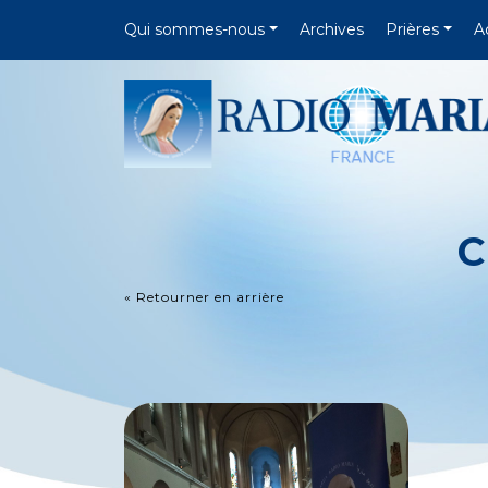
Qui sommes-nous
Archives
Prières
A
C
« Retourner en arrière