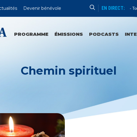
EN DIRECT:
ctualités
Devenir bénévole
Enseignement
Tous
PROGRAMME
ÉMISSIONS
PODCASTS
INT
Chemin spirituel