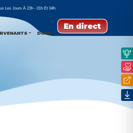
 Les Jours À 23h - 01h Et 04h
En direct
ERVENANTS
DONS