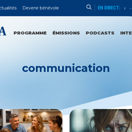
EN DIRECT:
ctualités
Devenir bénévole
Catéchèse Du Père Mathieu
Du 
PROGRAMME
ÉMISSIONS
PODCASTS
INT
communication