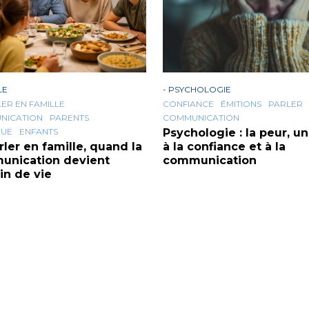
LE
-
PSYCHOLOGIE
LER EN FAMILLE
CONFIANCE
ÉMITIONS
PARLER
NICATION
PARENTS
COMMUNICATION
GUE
ENFANTS
Psychologie : la peur, un
rler en famille, quand la
à la confiance et à la
unication devient
communication
n de vie