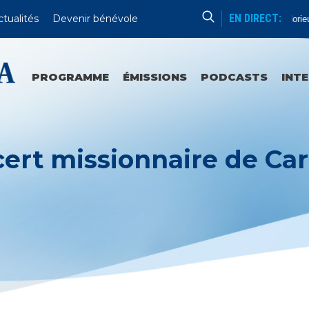
EN DIRECT:
ctualités
Devenir bénévole
Chapelet
Mystère Glorieux
PROGRAMME
ÉMISSIONS
PODCASTS
INT
ert missionnaire de C