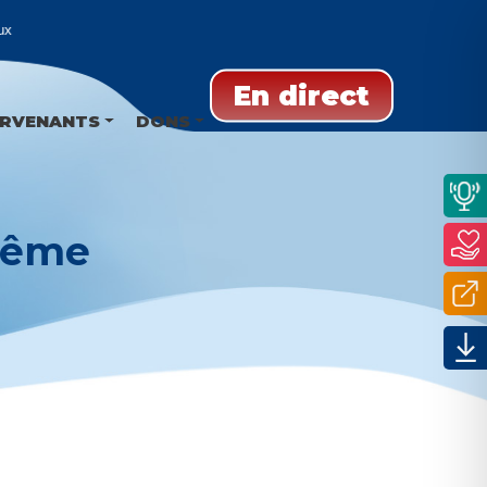
En direct
ERVENANTS
DONS
arême