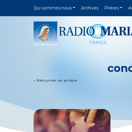
Qui sommes-nous
Archives
Prières
A
conc
« Retourner en arrière