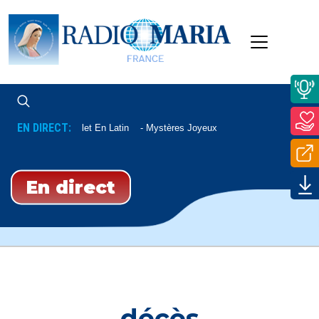
EN DIRECT:
Chapelet En Latin
Mystères Joyeux
En direct
décès