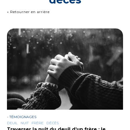
« Retourner en arrière
-
TÉMOIGNAGES
DEUIL
NUIT
FRÈRE
DÉCÈS
Traverser la nuit du deuil d’un frère : le