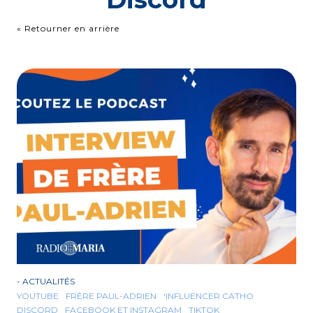
« Retourner en arrière
-
ACTUALITÉS
YOUTUBE
FRÈRE PAUL-ADRIEN
'INFLUENCER CATHO
DISCORD
FACEBOOK ET INSTAGRAM
TIKTOK