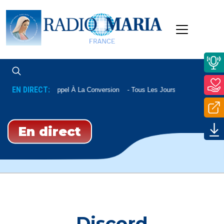
EN DIRECT:
Appel À La Conversion
Tous Les Jours À 22h20
En direct
Discord