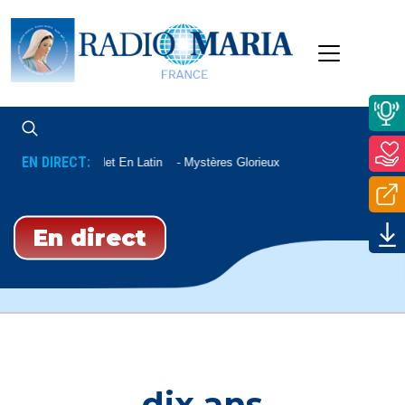
EN DIRECT:
Chapelet En Latin
Mystères Glorieux
En direct
dix ans