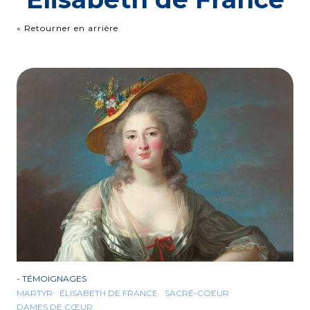
« Retourner en arrière
-
TÉMOIGNAGES
MARTYR
ÉLISABETH DE FRANCE
SACRÉ-COEUR
DAMES DE CŒUR