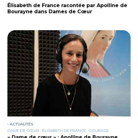
Élisabeth de France racontée par Apolline de
Bourayne dans Dames de Cœur
-
ACTUALITÉS
DAME DE CŒUR
ÉLISABETH DE FRANCE
COURAGE
« Dame de cœur » : Apolline de Bourayne