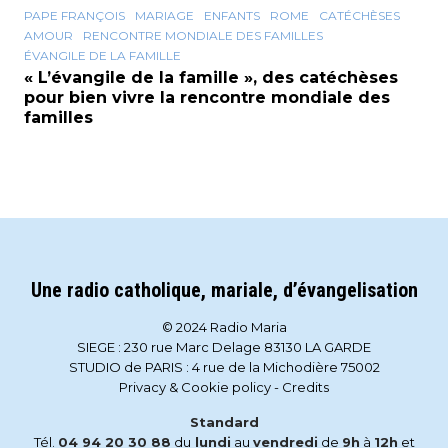
PAPE FRANÇOIS
MARIAGE
ENFANTS
ROME
CATÉCHÈSES
AMOUR
RENCONTRE MONDIALE DES FAMILLES
ÉVANGILE DE LA FAMILLE
« L’évangile de la famille », des catéchèses
pour bien vivre la rencontre mondiale des
familles
Une radio catholique, mariale, d’évangelisation
© 2024 Radio Maria
SIEGE : 230 rue Marc Delage 83130 LA GARDE
STUDIO de PARIS : 4 rue de la Michodière 75002
Privacy & Cookie policy
-
Credits
Standard
Tél.
04 94 20 30 88
du
lundi
au
vendredi
de
9h
à
12h
et