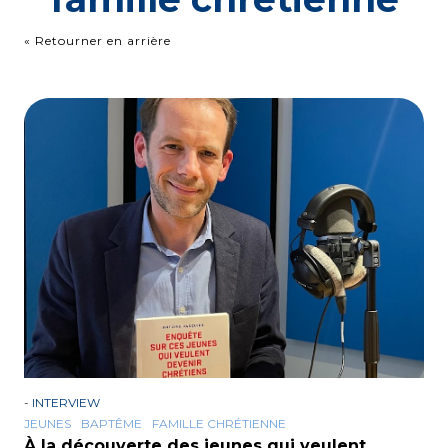
« Retourner en arrière
-
INTERVIEW
JEUNES
BAPTÊME
FAMILLE CHRÉTIENNE
À la découverte des jeunes qui veulent