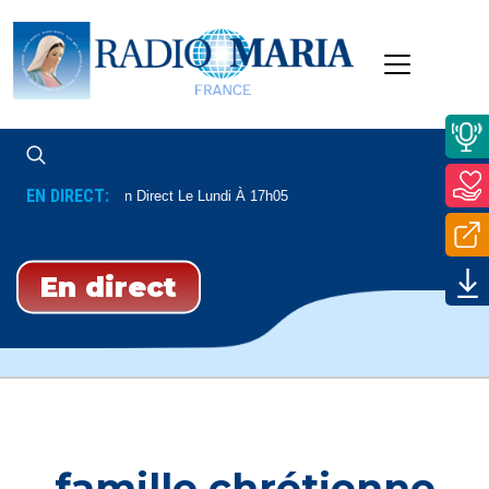
EN DIRECT:
ommunautés
En Direct Le Lundi À 17h05
En direct
famille chrétienne