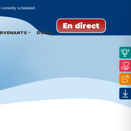
currently scheduled.
En direct
ERVENANTS
DONS