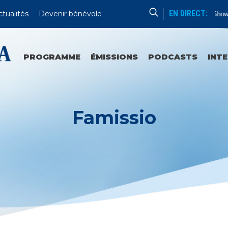
EN DIRECT:
ctualités
Devenir bénévole
No Show 
PROGRAMME
ÉMISSIONS
PODCASTS
INT
Famissio