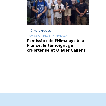
-
TÉMOIGNAGES
FAMISSIO
INDE
HIMALAYA
Famissio : de l’Himalaya à la
France, le témoignage
d’Hortense et Olivier Callens