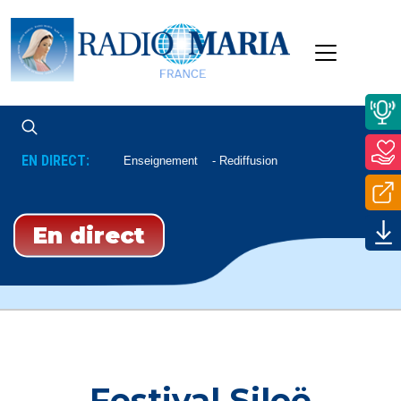
EN DIRECT:
Enseignement
Rediffusion
En direct
Festival Siloë