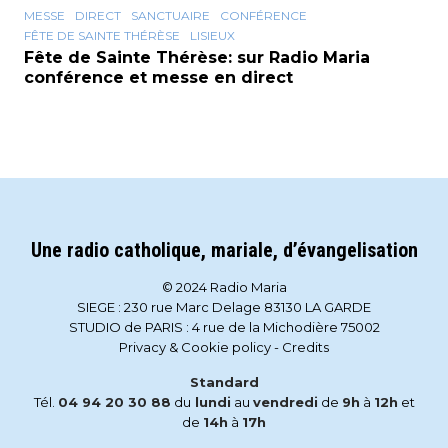
MESSE
DIRECT
SANCTUAIRE
CONFÉRENCE
FÊTE DE SAINTE THÉRÈSE
LISIEUX
Fête de Sainte Thérèse: sur Radio Maria
conférence et messe en direct
Une radio catholique, mariale, d’évangelisation
© 2024 Radio Maria
SIEGE : 230 rue Marc Delage 83130 LA GARDE
STUDIO de PARIS : 4 rue de la Michodière 75002
Privacy & Cookie policy
-
Credits
Standard
Tél.
04 94 20 30 88
du
lundi
au
vendredi
de
9h
à
12h
et
de
14h
à
17h