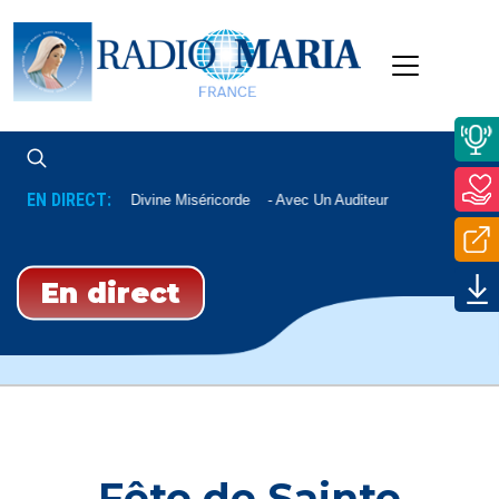
EN DIRECT:
Chapelet De La Divine Miséricorde
Avec Un Auditeur
En direct
Fête de Sainte